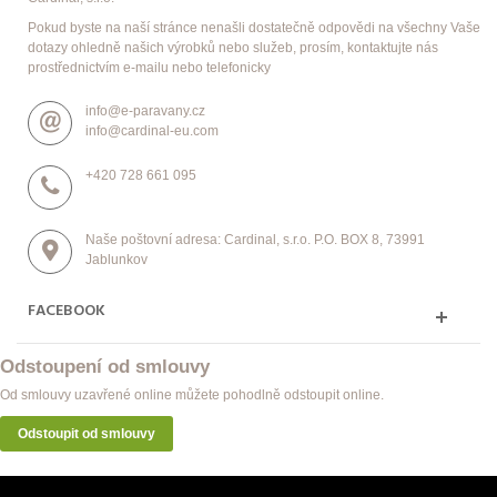
Pokud byste na naší stránce nenašli dostatečně odpovědi na všechny Vaše
dotazy ohledně našich výrobků nebo služeb, prosím, kontaktujte nás
prostřednictvím e-mailu nebo telefonicky
info@e-paravany.cz
info@cardinal-eu.com
+420 728 661 095
Naše poštovní adresa: Cardinal, s.r.o. P.O. BOX 8, 73991
Jablunkov
FACEBOOK
Odstoupení od smlouvy
Od smlouvy uzavřené online můžete pohodlně odstoupit online.
Odstoupit od smlouvy