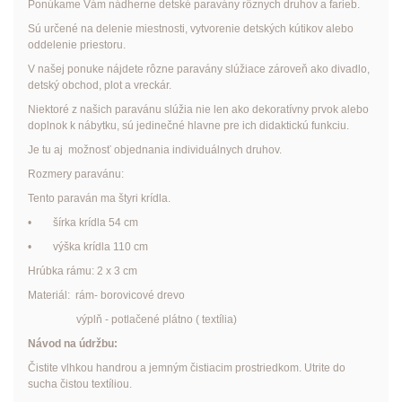
Ponúkame Vám nádherne detské paravány rôznych druhov a farieb.
Sú určené na delenie miestnosti, vytvorenie detských kútikov alebo
oddelenie priestoru.
V našej ponuke nájdete rôzne paravány slúžiace zároveň ako divadlo,
detský obchod, plot a vreckár.
Niektoré z našich paravánu slúžia nie len ako dekoratívny prvok alebo
doplnok k nábytku, sú jedinečné hlavne pre ich didaktickú funkciu.
Je tu aj možnosť objednania individuálnych druhov.
Rozmery paravánu:
Tento paraván ma štyri krídla.
• šírka krídla 54 cm
• výška krídla 110 cm
Hrúbka rámu: 2 x 3 cm
Materiál: rám- borovicové drevo
výplň - potlačené plátno ( textília)
Návod na údržbu:
Čistite vlhkou handrou a jemným čistiacim prostriedkom. Utrite do
sucha čistou textíliou.