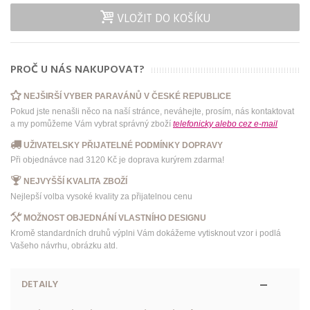
VLOŽIT DO KOŠÍKU
PROČ U NÁS NAKUPOVAT?
NEJŠIRŠÍ VYBER PARAVÁNŮ V ČESKÉ REPUBLICE
Pokud jste nenašli něco na naší stránce, neváhejte, prosím, nás kontaktovat
a my pomůžeme Vám vybrat správný zboží
telefonicky
alebo
cez e-mail
UŽIVATELSKY PŘIJATELNÉ PODMÍNKY DOPRAVY
Při objednávce nad 3120 Kč je doprava kurýrem zdarma!
NEJVYŠŠÍ KVALITA ZBOŽÍ
Nejlepší volba vysoké kvality za přijatelnou cenu
MOŽNOST OBJEDNÁNÍ VLASTNÍHO DESIGNU
Kromě standardních druhů výplni Vám dokážeme vytisknout vzor i podlá
Vašeho návrhu, obrázku atd.
DETAILY