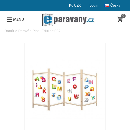
Kč CZK
Login
Český
0
MENU
Domů
>
Paraván Plot - Eduline 032