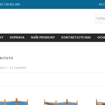
20 728 661 095
Kč 
KY
DOPRAVA
NAŠE PRODEJNY
KONTAKTUJTE NAS
OCH
N FOTO
ch 1 - 3 z 3 položek