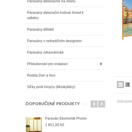
Paravány dekoračné na mieru
Paravány dekorační hotové ihned k
odběru
Paravány dětské
Paravány s netradičním designem
Paravány zdravotnické
Příslušenství pro instalaci
Roleta Den a Noc
Síťky proti hmyzu (Moskytiéry)
Zobrazený
DOPORUČENÉ PRODUKTY
Paraván Ekonomik Promo
1 851,00 Kč