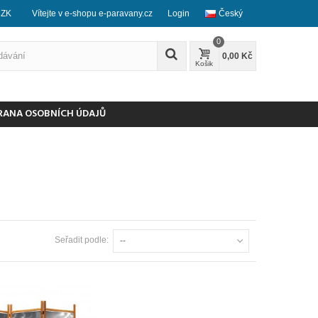
CZK
Vítejte v e-shopu e-paravany.cz
Login
Český
0
0,00 Kč
Košik
RANA OSOBNÍCH ÚDAJŮ
Seřadit podle:
--