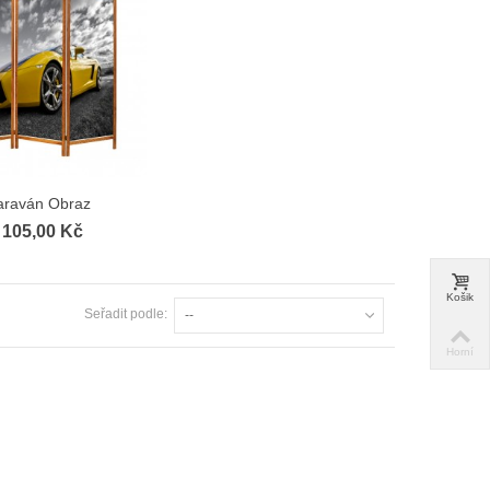
araván Obraz
Zobrazit více
 105,00 Kč
Košik
Seřadit podle:
--
Horní