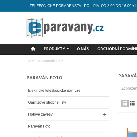
TELEFONICKÉ PORADENSTVÍ: PO. - PIA. OD 8:00 DO 16:00 +4
PRODUKTY
O NÁS
OBCHODNÍ PODMÍN
Domů
>
Paraván Foto
PARAVÁ
PARAVÁN FOTO
Zobrazený
Elektrické teleskopické garnýže
Garnižové stropné lišty
Hotové závesy
Paraván Foto