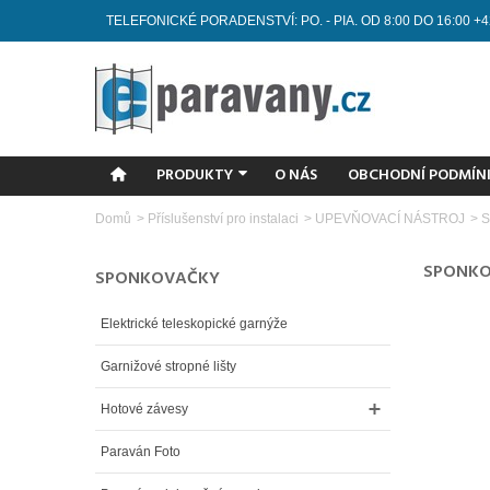
TELEFONICKÉ PORADENSTVÍ: PO. - PIA. OD 8:00 DO 16:00 +4
PRODUKTY
O NÁS
OBCHODNÍ PODMÍN
Domů
>
Příslušenství pro instalaci
>
UPEVŇOVACÍ NÁSTROJ
>
S
SPONK
SPONKOVAČKY
Elektrické teleskopické garnýže
Garnižové stropné lišty
Hotové závesy
Paraván Foto