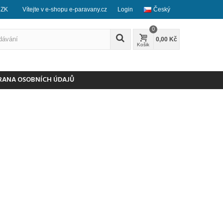
CZK
Vítejte v e-shopu e-paravany.cz
Login
Český
0
0,00 Kč
Košik
RANA OSOBNÍCH ÚDAJŮ