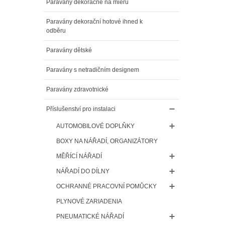
Paravány dekoračné na mieru
Paravány dekorační hotové ihned k
odběru
Paravány dětské
Paravány s netradičním designem
Paravány zdravotnické
Příslušenství pro instalaci
AUTOMOBILOVÉ DOPLŇKY
BOXY NA NÁŘADÍ, ORGANIZÁTORY
MĚŘÍCÍ NÁŘADÍ
NÁŘADÍ DO DÍLNY
OCHRANNÉ PRACOVNÍ POMŮCKY
PLYNOVÉ ZARIADENIA
PNEUMATICKÉ NÁŘADÍ