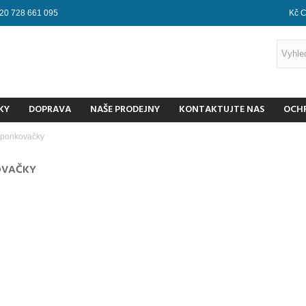
20 728 661 095
Kč 
KY
DOPRAVA
NAŠE PRODEJNY
KONTAKTUJTE NAS
OCH
ponkovačky
OVAČKY