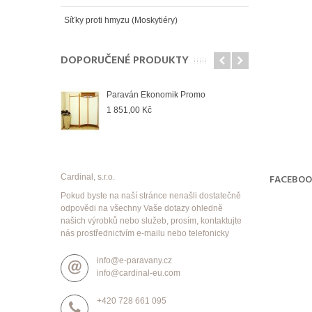
Síťky proti hmyzu (Moskytiéry)
DOPORUČENÉ PRODUKTY
Paraván Ekonomik Promo
1 851,00 Kč
Cardinal, s.r.o.
FACEBO
Pokud byste na naší stránce nenašli dostatečně
odpovědi na všechny Vaše dotazy ohledně
našich výrobků nebo služeb, prosím, kontaktujte
nás prostřednictvím e-mailu nebo telefonicky
info@e-paravany.cz
info@cardinal-eu.com
+420 728 661 095