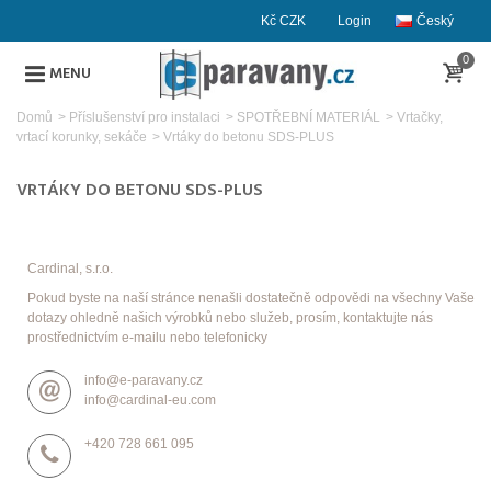
Kč CZK
Login
Český
0
MENU
Domů
>
Příslušenství pro instalaci
>
SPOTŘEBNÍ MATERIÁL
>
Vrtačky,
vrtací korunky, sekáče
>
Vrtáky do betonu SDS-PLUS
VRTÁKY DO BETONU SDS-PLUS
Cardinal, s.r.o.
Pokud byste na naší stránce nenašli dostatečně odpovědi na všechny Vaše
dotazy ohledně našich výrobků nebo služeb, prosím, kontaktujte nás
prostřednictvím e-mailu nebo telefonicky
info@e-paravany.cz
info@cardinal-eu.com
+420 728 661 095