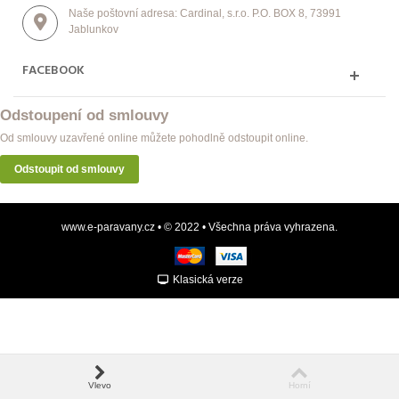
Naše poštovní adresa: Cardinal, s.r.o. P.O. BOX 8, 73991
Jablunkov
FACEBOOK
Odstoupení od smlouvy
Od smlouvy uzavřené online můžete pohodlně odstoupit online.
Odstoupit od smlouvy
www.e-paravany.cz • © 2022 • Všechna práva vyhrazena.
Klasická verze
Vlevo
Horní