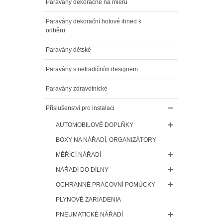
Paravány dekoračné na mieru
Paravány dekorační hotové ihned k
odběru
Paravány dětské
Paravány s netradičním designem
Paravány zdravotnické
Příslušenství pro instalaci
AUTOMOBILOVÉ DOPLŇKY
BOXY NA NÁŘADÍ, ORGANIZÁTORY
MĚŘÍCÍ NÁŘADÍ
NÁŘADÍ DO DÍLNY
OCHRANNÉ PRACOVNÍ POMŮCKY
PLYNOVÉ ZARIADENIA
PNEUMATICKÉ NÁŘADÍ