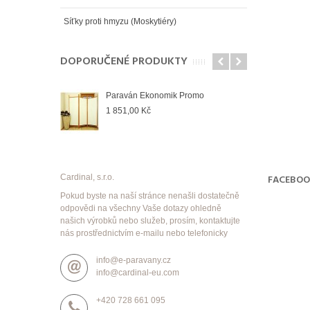
Síťky proti hmyzu (Moskytiéry)
DOPORUČENÉ PRODUKTY
Paraván Ekonomik Promo
1 851,00 Kč
Cardinal, s.r.o.
FACEBO
Pokud byste na naší stránce nenašli dostatečně
odpovědi na všechny Vaše dotazy ohledně
našich výrobků nebo služeb, prosím, kontaktujte
nás prostřednictvím e-mailu nebo telefonicky
info@e-paravany.cz
info@cardinal-eu.com
+420 728 661 095