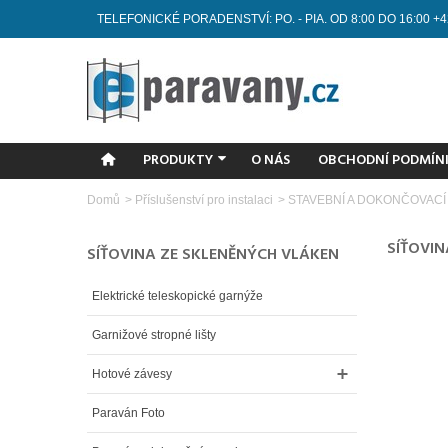
TELEFONICKÉ PORADENSTVÍ: PO. - PIA. OD 8:00 DO 16:00 +4
PRODUKTY
O NÁS
OBCHODNÍ PODMÍN
Domů
>
Příslušenství pro instalaci
>
STAVEBNÍ A DOKONČOVACÍ
SÍŤOVI
SÍŤOVINA ZE SKLENĚNÝCH VLÁKEN
Elektrické teleskopické garnýže
Garnižové stropné lišty
Hotové závesy
Paraván Foto