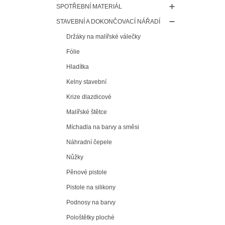
SPOTŘEBNÍ MATERIÁL
STAVEBNÍ A DOKONČOVACÍ NÁŘADÍ
Držáky na malířské válečky
Fólie
Hladítka
Kelny stavební
Krize dlazdicové
Malířské štětce
Míchadla na barvy a směsi
Náhradní čepele
Nůžky
Pěnové pistole
Pistole na silikony
Podnosy na barvy
Pološtětky ploché