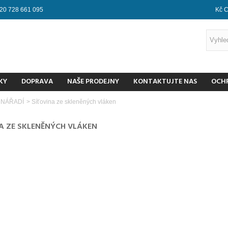
20 728 661 095
Kč 
KY
DOPRAVA
NAŠE PRODEJNY
KONTAKTUJTE NAS
OCH
 NÁŘADÍ
>
Síťovina ze skleněných vláken
NA ZE SKLENĚNÝCH VLÁKEN