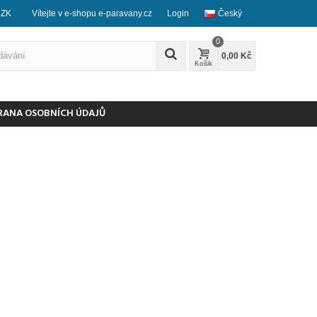
CZK
Vítejte v e-shopu e-paravany.cz
Login
Český
0
0,00 Kč
Košik
RANA OSOBNÍCH ÚDAJŮ