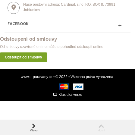
Naše poštovní adresa: Cardinal, s.r.o. P.O. BOX 8, 73991
Jablunkov
FACEBOOK
Odstoupení od smlouvy
Od smlouvy uzavřené online můžete pohodlně odstoupit online.
Odstoupit od smlouvy
www.e-paravany.cz • © 2022 • Všechna práva vyhrazena.
Klasická verze
Vlevo
Horní