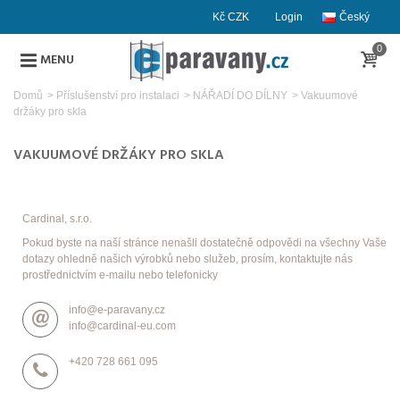
Kč CZK
Login
Český
0
MENU
Domů
>
Příslušenství pro instalaci
>
NÁŘADÍ DO DÍLNY
>
Vakuumové
držáky pro skla
VAKUUMOVÉ DRŽÁKY PRO SKLA
Cardinal, s.r.o.
Pokud byste na naší stránce nenašli dostatečně odpovědi na všechny Vaše
dotazy ohledně našich výrobků nebo služeb, prosím, kontaktujte nás
prostřednictvím e-mailu nebo telefonicky
info@e-paravany.cz
info@cardinal-eu.com
+420 728 661 095