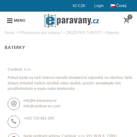
Kč CZK
Login
Český
0
MENU
Domů
>
Příslušenství pro instalaci
>
ZBOŽÍ PRO TURISTY
>
Baterky
BATERKY
Cardinal, s.r.o.
Pokud byste na naší stránce nenašli dostatečně odpovědi na všechny Vaše
dotazy ohledně našich výrobků nebo služeb, prosím, kontaktujte nás
prostřednictvím e-mailu nebo telefonicky
info@e-paravany.cz
info@cardinal-eu.com
+420 728 661 095
Naše poštovní adresa: Cardinal, s.r.o. P.O. BOX 8, 73991