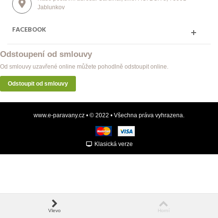
Jablunkov
FACEBOOK
Odstoupení od smlouvy
Od smlouvy uzavřené online můžete pohodlně odstoupit online.
Odstoupit od smlouvy
www.e-paravany.cz • © 2022 • Všechna práva vyhrazena.
Klasická verze
Vlevo
Horní