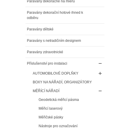
Paravány dekoračné na mieru
Paravány dekorační hotové ihned k
odběru
Paravány dětské
Paravány s netradičním designem
Paravány zdravotnické
Příslušenství pro instalaci
AUTOMOBILOVÉ DOPLŇKY
BOXY NA NÁŘADÍ, ORGANIZÁTORY
MĚŘÍCÍ NÁŘADÍ
Geodetická měřicí pásma
Měřicí laserový
Měřičské pásky
Nástroje pro označování