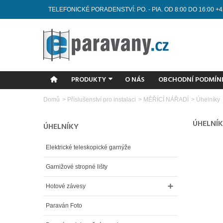
TELEFONICKÉ PORADENSTVÍ: PO. - PIA. OD 8:00 DO 16:00 +4
PRODUKTY
O NÁS
OBCHODNÍ PODMÍN
Domů
>
Příslušenství pro instalaci
>
MĚŘÍCÍ NÁŘADÍ
>
Úhelníky
ÚHELNÍ
ÚHELNÍKY
Elektrické teleskopické garnýže
Garnižové stropné lišty
Hotové závesy
Paraván Foto