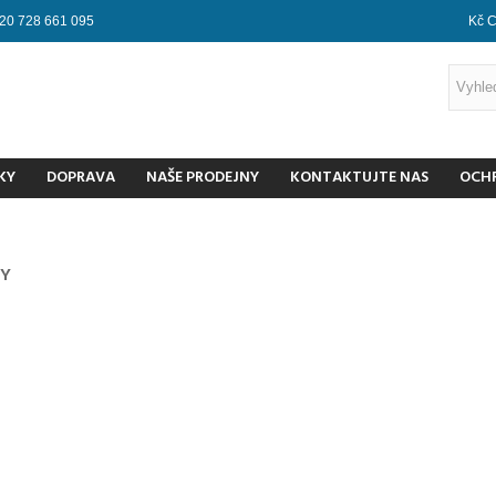
20 728 661 095
Kč 
KY
DOPRAVA
NAŠE PRODEJNY
KONTAKTUJTE NAS
OCH
KY