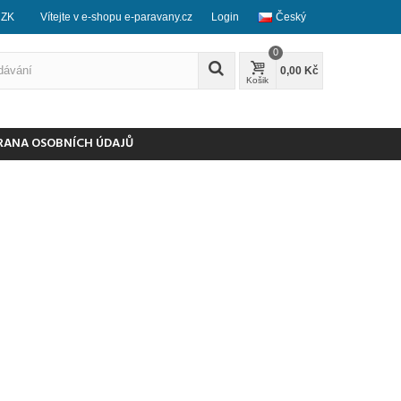
CZK
Vítejte v e-shopu e-paravany.cz
Login
Český
0
0,00 Kč
Košik
RANA OSOBNÍCH ÚDAJŮ