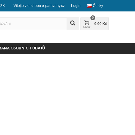
CZK
Vítejte v e-shopu e-paravany.cz
Login
Český
0
0,00 Kč
Košik
RANA OSOBNÍCH ÚDAJŮ