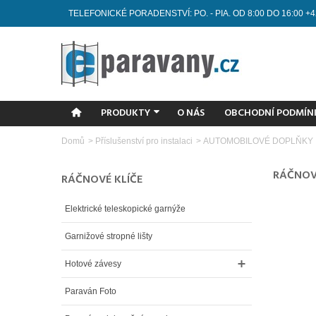
TELEFONICKÉ PORADENSTVÍ: PO. - PIA. OD 8:00 DO 16:00 +4
PRODUKTY
O NÁS
OBCHODNÍ PODMÍN
Domů
>
Příslušenství pro instalaci
>
AUTOMOBILOVÉ DOPLŇKY
RÁČNOV
RÁČNOVÉ KLÍČE
Elektrické teleskopické garnýže
Garnižové stropné lišty
Hotové závesy
Paraván Foto