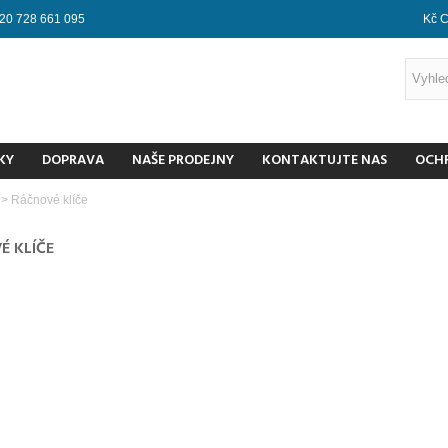
20 728 661 095
Kč 
KY
DOPRAVA
NAŠE PRODEJNY
KONTAKTUJTE NAS
OCH
>
Ráčnové klíče
É KLÍČE