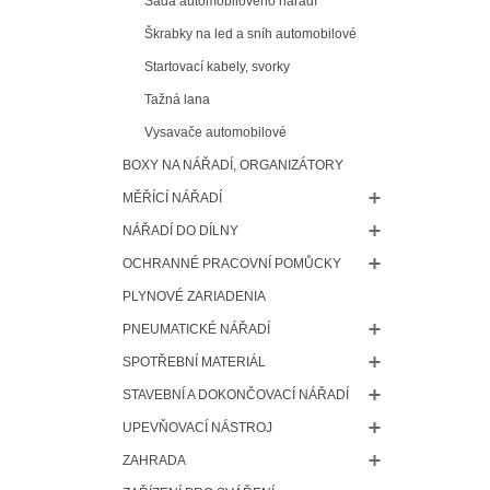
Sada automobilového nářadí
Škrabky na led a sníh automobilové
Startovací kabely, svorky
Tažná lana
Vysavače automobilové
BOXY NA NÁŘADÍ, ORGANIZÁTORY
MĚŘÍCÍ NÁŘADÍ
NÁŘADÍ DO DÍLNY
OCHRANNÉ PRACOVNÍ POMŮCKY
PLYNOVÉ ZARIADENIA
PNEUMATICKÉ NÁŘADÍ
SPOTŘEBNÍ MATERIÁL
STAVEBNÍ A DOKONČOVACÍ NÁŘADÍ
UPEVŇOVACÍ NÁSTROJ
ZAHRADA