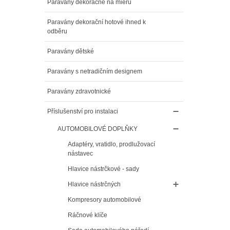
Paravány dekoračné na mieru
Paravány dekorační hotové ihned k
odběru
Paravány dětské
Paravány s netradičním designem
Paravány zdravotnické
Příslušenství pro instalaci
AUTOMOBILOVÉ DOPLŇKY
Adaptéry, vratidlo, prodlužovací
nástavec
Hlavice nástrčkové - sady
Hlavice nástrčných
Kompresory automobilové
Ráčnové klíče