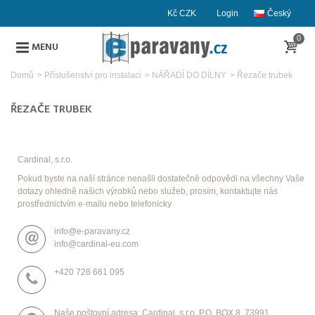
Kč CZK
Login
Český
0
MENU
Domů
>
Příslušenství pro instalaci
>
NÁŘADÍ DO DÍLNY
>
Řezače trubek
ŘEZAČE TRUBEK
Cardinal, s.r.o.
Pokud byste na naší stránce nenašli dostatečně odpovědi na všechny Vaše
dotazy ohledně našich výrobků nebo služeb, prosím, kontaktujte nás
prostřednictvím e-mailu nebo telefonicky
info@e-paravany.cz
info@cardinal-eu.com
+420 728 661 095
Naše poštovní adresa: Cardinal, s.r.o. P.O. BOX 8, 73991