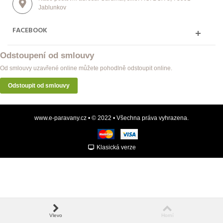
Jablunkov
FACEBOOK
Odstoupení od smlouvy
Od smlouvy uzavřené online můžete pohodlně odstoupit online.
Odstoupit od smlouvy
www.e-paravany.cz • © 2022 • Všechna práva vyhrazena.
Klasická verze
Vlevo
Horní