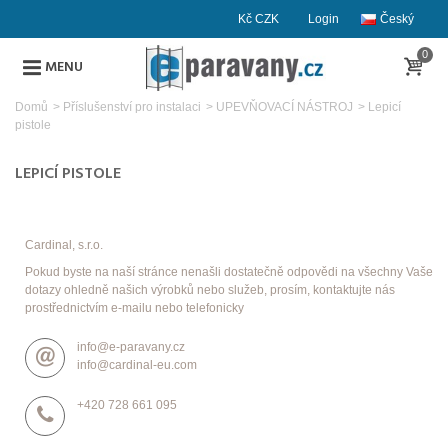
Kč CZK
Login
Český
0
MENU
Domů
>
Příslušenství pro instalaci
>
UPEVŇOVACÍ NÁSTROJ
>
Lepicí
pistole
LEPICÍ PISTOLE
Cardinal, s.r.o.
Pokud byste na naší stránce nenašli dostatečně odpovědi na všechny Vaše
dotazy ohledně našich výrobků nebo služeb, prosím, kontaktujte nás
prostřednictvím e-mailu nebo telefonicky
info@e-paravany.cz
info@cardinal-eu.com
+420 728 661 095