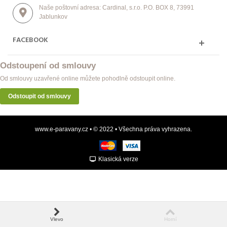
Naše poštovní adresa: Cardinal, s.r.o. P.O. BOX 8, 73991
Jablunkov
FACEBOOK
Odstoupení od smlouvy
Od smlouvy uzavřené online můžete pohodlně odstoupit online.
Odstoupit od smlouvy
www.e-paravany.cz • © 2022 • Všechna práva vyhrazena.
Klasická verze
Vlevo
Horní