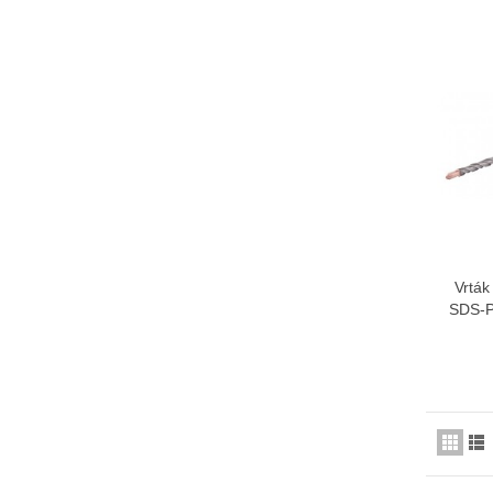
Vrtá
SDS-P