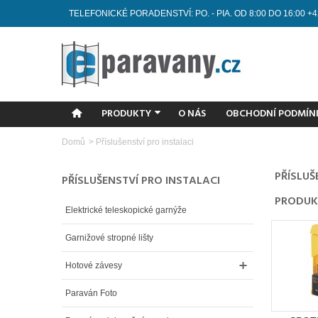
TELEFONICKÉ PORADENSTVÍ: PO. - PIA. OD 8:00 DO 16:00 +4
PRODUKTY
O NÁS
OBCHODNÍ PODMÍN
Domů
>
Příslušenství pro instalaci
PŘÍSLUŠ
PŘÍSLUŠENSTVÍ PRO INSTALACI
PRODUK
Elektrické teleskopické garnýže
Garnižové stropné lišty
Hotové závesy
Paraván Foto