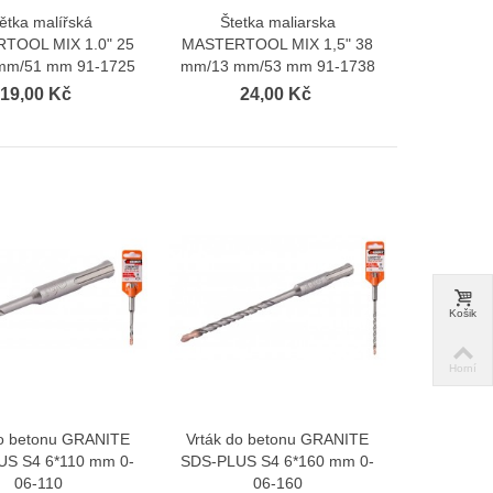
ětka malířská
Štetka maliarska
Zobrazit více
Zobrazit více
TOOL MIX 1.0" 25
MASTERTOOL MIX 1,5" 38
mm/51 mm 91-1725
mm/13 mm/53 mm 91-1738
19,00 Kč
24,00 Kč
Košik
Horní
do betonu GRANITE
Vrták do betonu GRANITE
Zobrazit více
Zobrazit více
US S4 6*110 mm 0-
SDS-PLUS S4 6*160 mm 0-
06-110
06-160