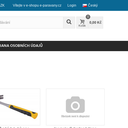
CZK
Vítejte v e-shopu e-paravany.cz
Login
Český
0
0,00 Kč
Košik
RANA OSOBNÍCH ÚDAJŮ