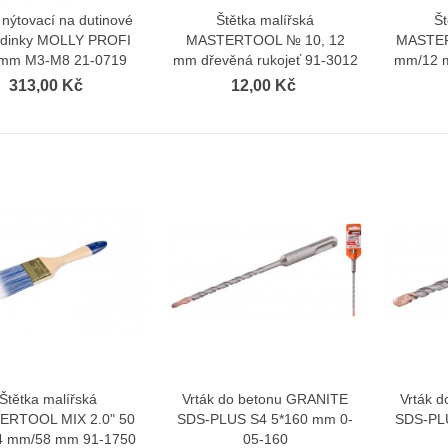
ě nýtovací na dutinové
Štětka malířská
Št
Zobrazit více
Zobrazit více
dinky MOLLY PROFI
MASTERTOOL № 10, 12
MASTER
 mm M3-M8 21-0719
mm dřevěná rukojeť 91-3012
mm/12 
313,00 Kč
12,00 Kč
Štětka malířská
Vrták do betonu GRANITE
Vrták 
Zobrazit více
Zobrazit více
ERTOOL MIX 2.0" 50
SDS-PLUS S4 5*160 mm 0-
SDS-PL
 mm/58 mm 91-1750
05-160