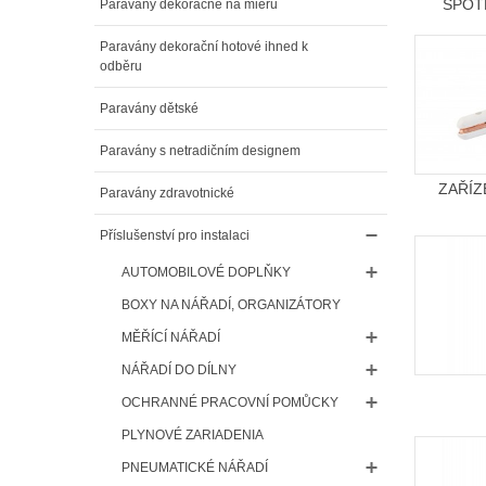
SPOT
Paravány dekoračné na mieru
Paravány dekorační hotové ihned k
odběru
Paravány dětské
Paravány s netradičním designem
ZAŘÍZ
Paravány zdravotnické
Příslušenství pro instalaci
AUTOMOBILOVÉ DOPLŇKY
BOXY NA NÁŘADÍ, ORGANIZÁTORY
MĚŘÍCÍ NÁŘADÍ
NÁŘADÍ DO DÍLNY
OCHRANNÉ PRACOVNÍ POMŮCKY
PLYNOVÉ ZARIADENIA
PNEUMATICKÉ NÁŘADÍ