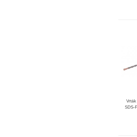
Vrtá
SDS-P