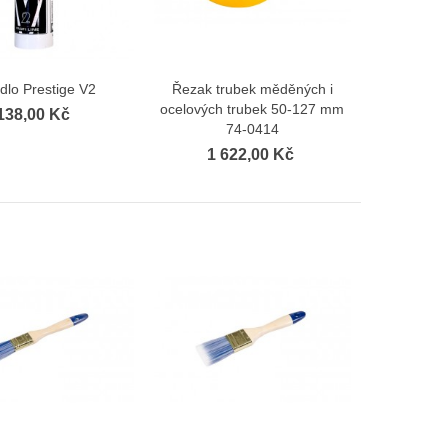
dlo Prestige V2
Řezak trubek měděných i
Zobrazit více
Zobrazit více
ocelových trubek 50-127 mm
138,00 Kč
74-0414
1 622,00 Kč