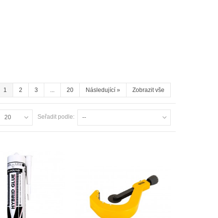
1
2
3
...
20
Následující
»
Zobrazit vše
Seřadit podle:
20
--