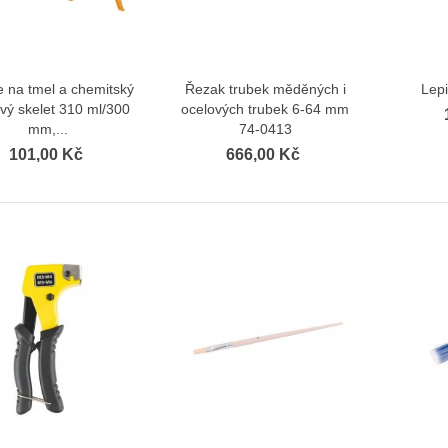
e na tmel a chemitský
Řezak trubek měděných i
Lepi
Zobrazit více
Zobrazit více
vý skelet 310 ml/300
ocelových trubek 6-64 mm
mm,...
74-0413
101,00 Kč
666,00 Kč