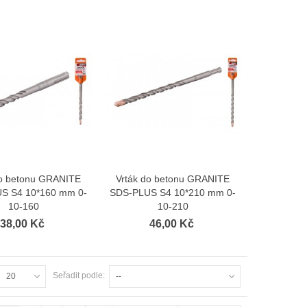
do betonu GRANITE
Vrták do betonu GRANITE
Zobrazit více
Zobrazit více
S S4 10*160 mm 0-
SDS-PLUS S4 10*210 mm 0-
10-160
10-210
38,00 Kč
46,00 Kč
Seřadit podle:
20
--