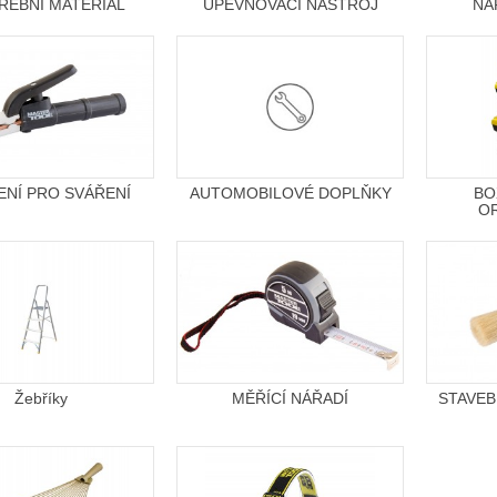
ŘEBNÍ MATERIÁL
UPEVŇOVACÍ NÁSTROJ
NÁ
ENÍ PRO SVÁŘENÍ
AUTOMOBILOVÉ DOPLŇKY
BO
O
Žebříky
MĚŘÍCÍ NÁŘADÍ
STAVEB