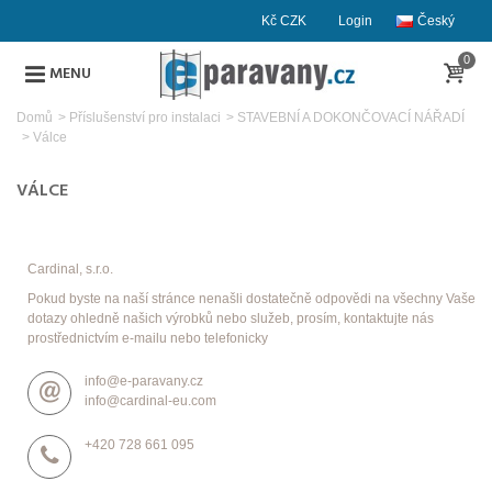
Kč CZK
Login
Český
0
MENU
Domů
>
Příslušenství pro instalaci
>
STAVEBNÍ A DOKONČOVACÍ NÁŘADÍ
>
Válce
VÁLCE
Cardinal, s.r.o.
Pokud byste na naší stránce nenašli dostatečně odpovědi na všechny Vaše
dotazy ohledně našich výrobků nebo služeb, prosím, kontaktujte nás
prostřednictvím e-mailu nebo telefonicky
info@e-paravany.cz
info@cardinal-eu.com
+420 728 661 095