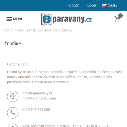
Kč CZK
Login
Český
0
MENU
Domů
>
Příslušenství pro instalaci
>
Žebříky
ŽEBŘÍKY
Cardinal, s.r.o.
Pokud byste na naší stránce nenašli dostatečně odpovědi na všechny Vaše
dotazy ohledně našich výrobků nebo služeb, prosím, kontaktujte nás
prostřednictvím e-mailu nebo telefonicky
info@e-paravany.cz
info@cardinal-eu.com
+420 728 661 095
Naše poštovní adresa: Cardinal, s.r.o. P.O. BOX 8, 73991