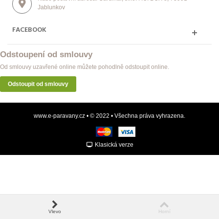
Jablunkov
FACEBOOK
Odstoupení od smlouvy
Od smlouvy uzavřené online můžete pohodlně odstoupit online.
Odstoupit od smlouvy
www.e-paravany.cz • © 2022 • Všechna práva vyhrazena.
Klasická verze
Vlevo
Horní