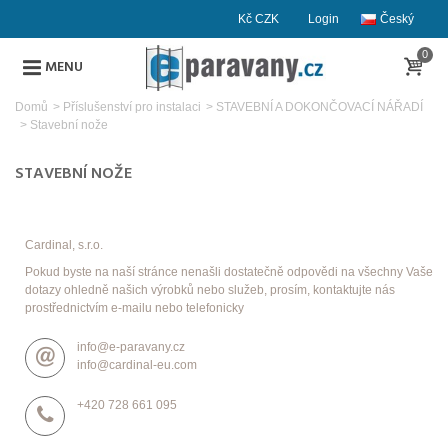
Kč CZK
Login
Český
0
MENU
Domů
>
Příslušenství pro instalaci
>
STAVEBNÍ A DOKONČOVACÍ NÁŘADÍ
>
Stavební nože
STAVEBNÍ NOŽE
Cardinal, s.r.o.
Pokud byste na naší stránce nenašli dostatečně odpovědi na všechny Vaše
dotazy ohledně našich výrobků nebo služeb, prosím, kontaktujte nás
prostřednictvím e-mailu nebo telefonicky
info@e-paravany.cz
info@cardinal-eu.com
+420 728 661 095