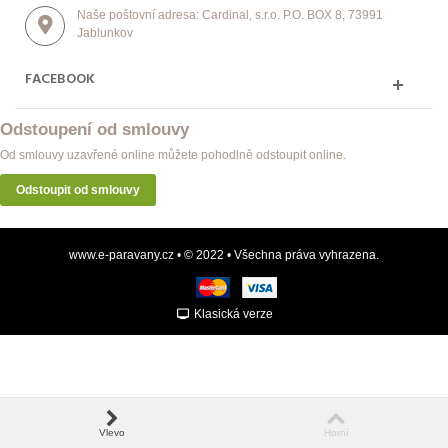
Naše poštovní adresa: Cardinal, s.r.o. P.O. BOX 8, 73991
Jablunkov
FACEBOOK
Odstoupení od smlouvy
Od smlouvy uzavřené online můžete pohodlně odstoupit online.
Odstoupit od smlouvy
www.e-paravany.cz • © 2022 • Všechna práva vyhrazena.
Klasická verze
Vlevo
Horní