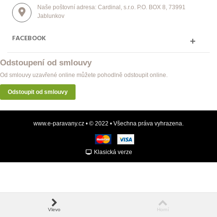
Naše poštovní adresa: Cardinal, s.r.o. P.O. BOX 8, 73991
Jablunkov
FACEBOOK
Odstoupení od smlouvy
Od smlouvy uzavřené online můžete pohodlně odstoupit online.
Odstoupit od smlouvy
www.e-paravany.cz • © 2022 • Všechna práva vyhrazena.
Klasická verze
Vlevo
Horní