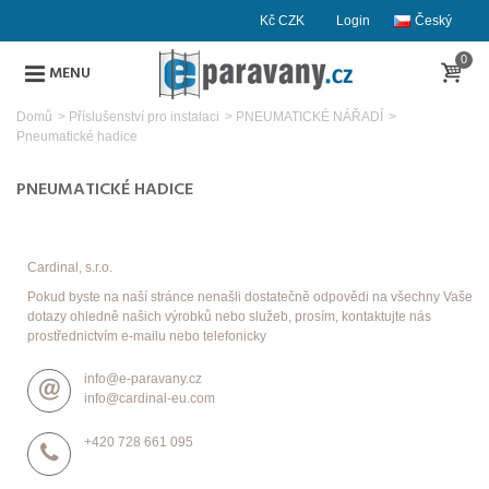
Kč CZK
Login
Český
0
MENU
Domů
>
Příslušenství pro instalaci
>
PNEUMATICKÉ NÁŘADÍ
>
Pneumatické hadice
PNEUMATICKÉ HADICE
Cardinal, s.r.o.
Pokud byste na naší stránce nenašli dostatečně odpovědi na všechny Vaše
dotazy ohledně našich výrobků nebo služeb, prosím, kontaktujte nás
prostřednictvím e-mailu nebo telefonicky
info@e-paravany.cz
info@cardinal-eu.com
+420 728 661 095