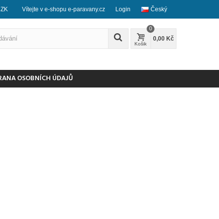
CZK
Vítejte v e-shopu e-paravany.cz
Login
Český
0
0,00 Kč
Košik
RANA OSOBNÍCH ÚDAJŮ