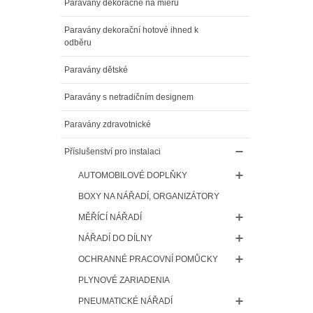
Paravány dekoračné na mieru
Paravány dekorační hotové ihned k
odběru
Paravány dětské
Paravány s netradičním designem
Paravány zdravotnické
Příslušenství pro instalaci
AUTOMOBILOVÉ DOPLŇKY
BOXY NA NÁŘADÍ, ORGANIZÁTORY
MĚŘÍCÍ NÁŘADÍ
NÁŘADÍ DO DÍLNY
OCHRANNÉ PRACOVNÍ POMŮCKY
PLYNOVÉ ZARIADENIA
PNEUMATICKÉ NÁŘADÍ