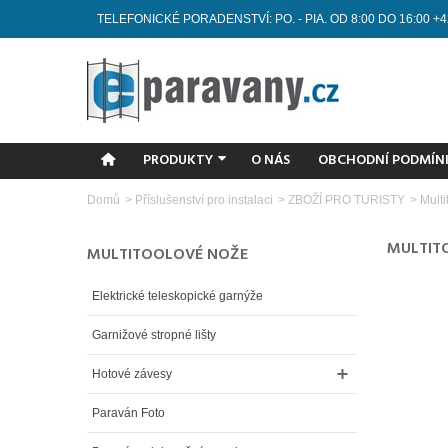
TELEFONICKÉ PORADENSTVÍ: PO. - PIA. OD 8:00 DO 16:00 +4
PRODUKTY
O NÁS
OBCHODNÍ PODMÍN
Domů
>
Příslušenství pro instalaci
>
ZBOŽÍ PRO TURISTY
>
Mult
MULTIT
MULTITOOLOVÉ NOŽE
Elektrické teleskopické garnýže
Garnižové stropné lišty
Hotové závesy
Paraván Foto