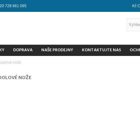
20 728 661 095
Kč 
KY
DOPRAVA
NAŠE PRODEJNY
KONTAKTUJTE NAS
OCH
itoolové nože
OOLOVÉ NOŽE