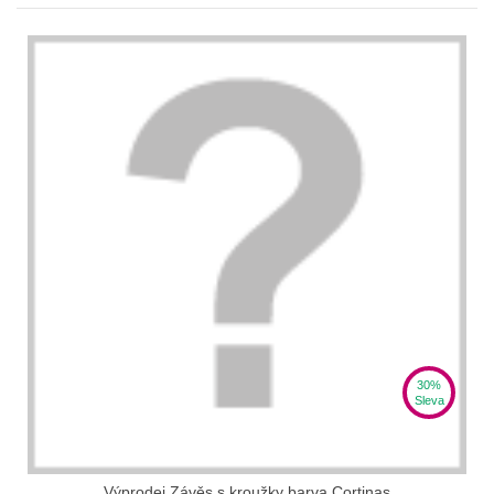
30%
Sleva
Výprodej Závěs s kroužky barva Cortinas