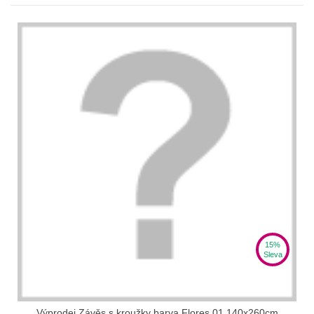
15%
Sleva
Výprodej Závěs s kroužky barva Flores 01 140x260cm