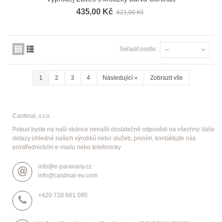
435,00 Kč
621,00 Kč
Seřadit podle:
--
1
2
3
4
Následující
»
Zobrazit vše
Cardinal, s.r.o.
Pokud byste na naší stránce nenašli dostatečně odpovědi na všechny Vaše
dotazy ohledně našich výrobků nebo služeb, prosím, kontaktujte nás
prostřednictvím e-mailu nebo telefonicky
info@e-paravany.cz
info@cardinal-eu.com
+420 728 661 095