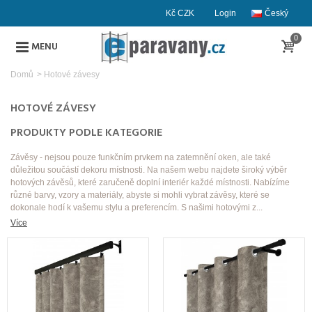
Kč CZK
Login
Český
0
MENU
Domů
>
Hotové závesy
HOTOVÉ ZÁVESY
PRODUKTY PODLE KATEGORIE
Závěsy - nejsou pouze funkčním prvkem na zatemnění oken, ale také
důležitou součástí dekoru místnosti. Na našem webu najdete široký výběr
hotových závěsů, které zaručeně doplní interiér každé místnosti. Nabízíme
různé barvy, vzory a materiály, abyste si mohli vybrat závěsy, které se
dokonale hodí k vašemu stylu a preferencím. S našimi hotovými z...
Více