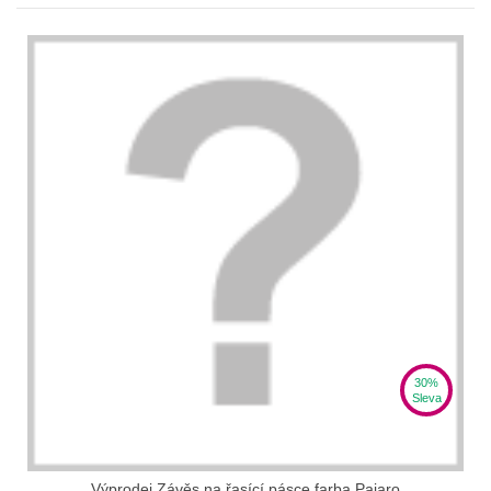
30%
Sleva
Výprodej Závěs na řasící pásce farba Pajaro