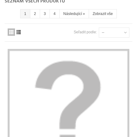
SEZNAM VŠECH PRODUKTŮ
1
2
3
4
Následující
»
Zobrazit vše
Seřadit podle:
--