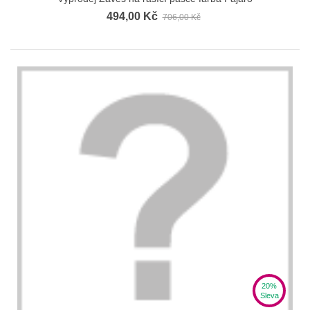
494,00 Kč
706,00 Kč
20%
Sleva