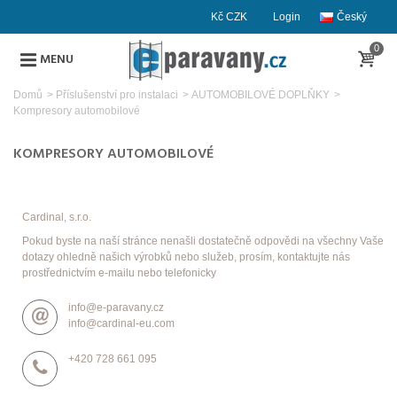
Kč CZK
Login
Český
0
MENU
Domů
>
Příslušenství pro instalaci
>
AUTOMOBILOVÉ DOPLŇKY
>
Kompresory automobilové
KOMPRESORY AUTOMOBILOVÉ
Cardinal, s.r.o.
Pokud byste na naší stránce nenašli dostatečně odpovědi na všechny Vaše
dotazy ohledně našich výrobků nebo služeb, prosím, kontaktujte nás
prostřednictvím e-mailu nebo telefonicky
info@e-paravany.cz
info@cardinal-eu.com
+420 728 661 095