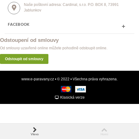
Naše poštovní adresa: Cardinal, s.r.o. P.O. BOX 8, 73991
Jablunkov
FACEBOOK
Odstoupení od smlouvy
Od smlouvy uzavřené online můžete pohodlně odstoupit online.
Odstoupit od smlouvy
www.e-paravany.cz • © 2022 • Všechna práva vyhrazena.
Klasická verze
Vlevo
Horní