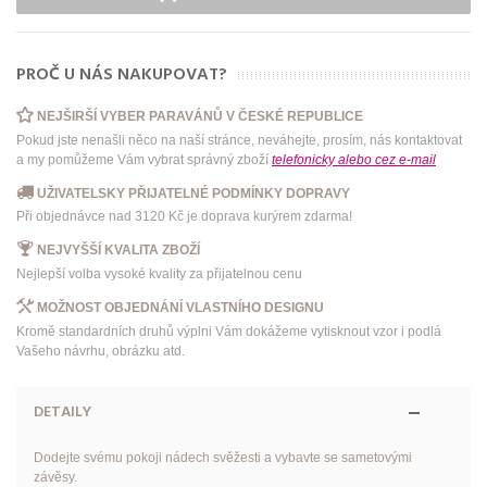
PROČ U NÁS NAKUPOVAT?
NEJŠIRŠÍ VYBER PARAVÁNŮ V ČESKÉ REPUBLICE
Pokud jste nenašli něco na naší stránce, neváhejte, prosím, nás kontaktovat
a my pomůžeme Vám vybrat správný zboží
telefonicky
alebo
cez e-mail
UŽIVATELSKY PŘIJATELNÉ PODMÍNKY DOPRAVY
Při objednávce nad 3120 Kč je doprava kurýrem zdarma!
NEJVYŠŠÍ KVALITA ZBOŽÍ
Nejlepší volba vysoké kvality za přijatelnou cenu
MOŽNOST OBJEDNÁNÍ VLASTNÍHO DESIGNU
Kromě standardních druhů výplni Vám dokážeme vytisknout vzor i podlá
Vašeho návrhu, obrázku atd.
DETAILY
Dodejte svému pokoji nádech svěžesti a vybavte se sametovými
závěsy.