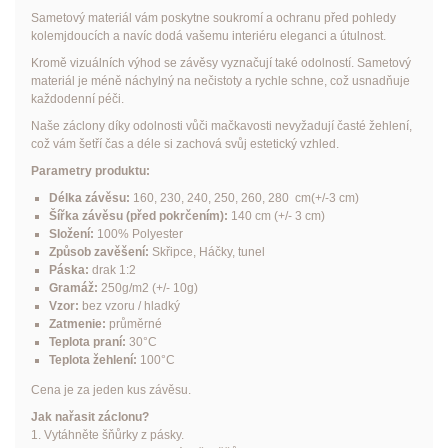
Sametový materiál vám poskytne soukromí a ochranu před pohledy
kolemjdoucích a navíc dodá vašemu interiéru eleganci a útulnost.
Kromě vizuálních výhod se závěsy vyznačují také odolností. Sametový
materiál je méně náchylný na nečistoty a rychle schne, což usnadňuje
každodenní péči.
Naše záclony díky odolnosti vůči mačkavosti nevyžadují časté žehlení,
což vám šetří čas a déle si zachová svůj estetický vzhled.
Parametry produktu:
Délka závěsu:
160, 230, 240, 250, 260, 280 cm(+/-3 cm)
Šířka závěsu (před pokrčením):
140 cm (+/- 3 cm)
Složení:
100% Polyester
Způsob zavěšení:
Skřipce, Háčky, tunel
Páska:
drak 1:2
Gramáž:
250g/m2 (+/- 10g)
Vzor:
bez vzoru / hladký
Zatmenie:
průměrné
Teplota praní:
30°C
Teplota žehlení:
100°C
Cena je za jeden kus závěsu.
Jak nařasit záclonu?
1. Vytáhněte šňůrky z pásky.