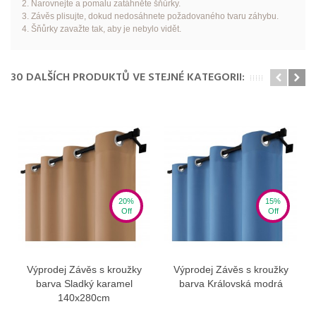
2. Narovnejte a pomalu zatáhněte šňůrky.
3. Závěs plisujte, dokud nedosáhnete požadovaného tvaru záhybu.
4. Šňůrky zavažte tak, aby je nebylo vidět.
30 DALŠÍCH PRODUKTŮ VE STEJNÉ KATEGORII:
20%
15%
Off
Off
Výprodej Závěs s kroužky
Výprodej Závěs s kroužky
barva Sladký karamel
barva Královská modrá
140x280cm