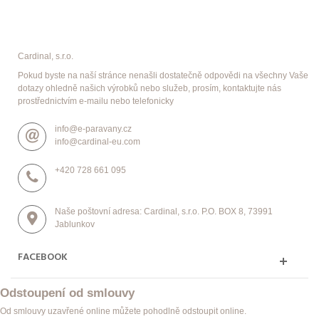
Cardinal, s.r.o.
Pokud byste na naší stránce nenašli dostatečně odpovědi na všechny Vaše
dotazy ohledně našich výrobků nebo služeb, prosím, kontaktujte nás
prostřednictvím e-mailu nebo telefonicky
info@e-paravany.cz
info@cardinal-eu.com
+420 728 661 095
Naše poštovní adresa: Cardinal, s.r.o. P.O. BOX 8, 73991
Jablunkov
FACEBOOK
Odstoupení od smlouvy
Od smlouvy uzavřené online můžete pohodlně odstoupit online.