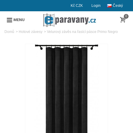
Kč CZK
Login
Český
0
MENU
Domů
>
Hotové závesy
>
Velurový závěs na řasící pásce Primo Negro