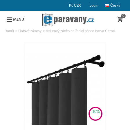
Kč CZK
Login
Český
0
MENU
Domů
>
Hotové závesy
>
Velurový závěs na řasící pásce barva Černá
-10%