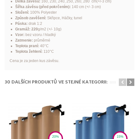
Délka závěsu:
160, 230, 240, 250, 260, 280 cm(+/-3 cm)
Šířka závěsu (před pokrčením):
140 cm (+/- 3 cm)
Složení:
100% Polyester
Způsob zavěšení:
Skřipce, Háčky, tunel
Páska:
drak 1:2
Gramáž: 220
g/m2 (+/- 10g)
Vzor:
bez vzoru / hladký
Zatmenie:
průměrné
Teplota praní:
40°C
Teplota žehlení:
110°C
Cena je za jeden kus závěsu.
30 DALŠÍCH PRODUKTŮ VE STEJNÉ KATEGORII:
20%
15%