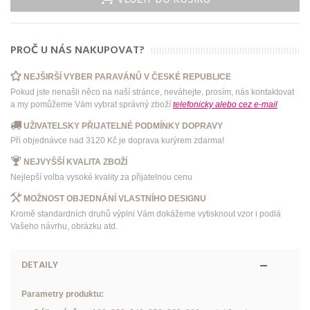
VLOŽIT DO KOŠÍKU
PROČ U NÁS NAKUPOVAT?
NEJŠIRŠÍ VYBER PARAVÁNŮ V ČESKÉ REPUBLICE
Pokud jste nenašli něco na naší stránce, neváhejte, prosím, nás kontaktovat
a my pomůžeme Vám vybrat správný zboží
telefonicky
alebo
cez e-mail
UŽIVATELSKY PŘIJATELNÉ PODMÍNKY DOPRAVY
Při objednávce nad 3120 Kč je doprava kurýrem zdarma!
NEJVYŠŠÍ KVALITA ZBOŽÍ
Nejlepší volba vysoké kvality za přijatelnou cenu
MOŽNOST OBJEDNÁNÍ VLASTNÍHO DESIGNU
Kromě standardních druhů výplni Vám dokážeme vytisknout vzor i podlá
Vašeho návrhu, obrázku atd.
DETAILY
Parametry produktu: