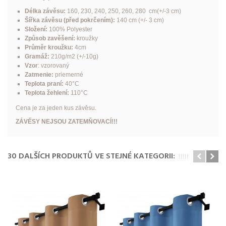
Délka závěsu:
160, 230, 240, 250, 260, 280 cm(+/-3 cm)
Šířka závěsu (před pokrčením):
140 cm (+/- 3 cm)
Složení:
100% Polyester
Způsob zavěšení:
kroužky
Průměr kroužku:
4cm
Gramáž:
210g/m2 (+/-10g)
Vzor
: vzorovaný
Zatmenie:
priemerné
Teplota praní:
40°C
Teplota žehlení:
110°C
Cena je za jeden kus závěsu.
ZÁVĚSY NEJSOU ZATEMŇOVACÍ!!!
30 DALŠÍCH PRODUKTŮ VE STEJNÉ KATEGORII: