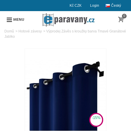
Kč CZK
Login
Český
0
MENU
Domů
>
Hotové závesy
>
Výprodej Závěs s kroužky barva Tmavé Granátové
Jablko
-15%