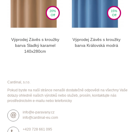
20%
15%
Off
Off
Výprodej Závěs s kroužky
Výprodej Závěs s kroužky
barva Sladký karamel
barva Královská modrá
140x280cm
Cardinal, s.r.o.
Pokud byste na naší stránce nenašli dostatečně odpovědi na všechny Vaše
dotazy ohledně našich výrobků nebo služeb, prosím, kontaktujte nás
prostřednictvím e-mailu nebo telefonicky
info@e-paravany.cz
info@cardinal-eu.com
+420 728 661 095