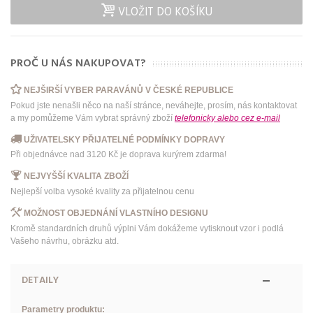
VLOŽIT DO KOŠÍKU
PROČ U NÁS NAKUPOVAT?
NEJŠIRŠÍ VYBER PARAVÁNŮ V ČESKÉ REPUBLICE
Pokud jste nenašli něco na naší stránce, neváhejte, prosím, nás kontaktovat
a my pomůžeme Vám vybrat správný zboží
telefonicky
alebo
cez e-mail
UŽIVATELSKY PŘIJATELNÉ PODMÍNKY DOPRAVY
Při objednávce nad 3120 Kč je doprava kurýrem zdarma!
NEJVYŠŠÍ KVALITA ZBOŽÍ
Nejlepší volba vysoké kvality za přijatelnou cenu
MOŽNOST OBJEDNÁNÍ VLASTNÍHO DESIGNU
Kromě standardních druhů výplni Vám dokážeme vytisknout vzor i podlá
Vašeho návrhu, obrázku atd.
DETAILY
Parametry produktu: